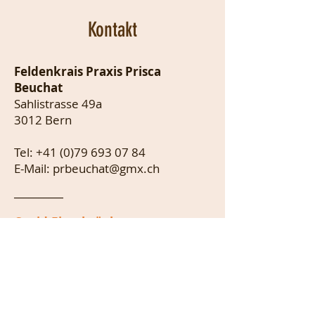
Kontakt
Feldenkrais Praxis Prisca
Beuchat
Sahlistrasse 49a
3012 Bern
Tel
:
+41 (0)79 693 07 84
E-Mail: prbeuchat@gmx.ch
__________
Covid-Einschränkungen
Das Durchführen von
Einzelsitzungen ist weiterhin
möglich, unter Einhaltung der
Schutzmassnahmen.